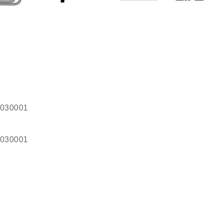
｝
P0030001
｝
P0030001