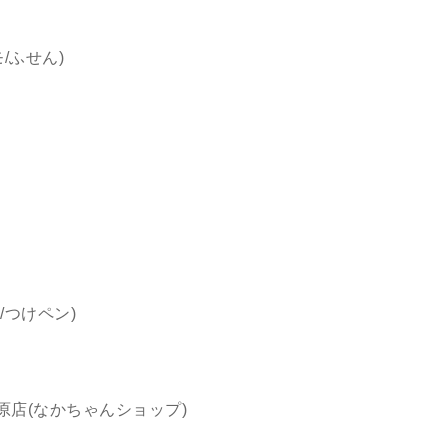
/ふせん)
/つけペン)
原店(なかちゃんショップ)