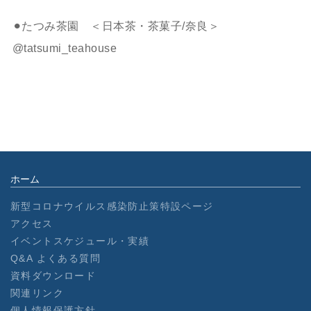
⚫︎たつみ茶園 ＜日本茶・茶菓子/奈良＞
@tatsumi_teahouse
ホーム
新型コロナウイルス感染防止策特設ページ
アクセス
イベントスケジュール・実績
Q&A よくある質問
資料ダウンロード
関連リンク
個人情報保護方針