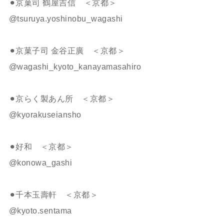
⚫︎京菓司 鶴屋吉信 ＜京都＞
@tsuruya.yoshinobu_wagashi
⚫︎京菓子司 金谷正廣 ＜京都＞
@wagashi_kyoto_kanayamasahiro
⚫︎京らく製あん所 ＜京都＞
@kyorakuseiansho
⚫︎好和 ＜京都＞
@konowa_gashi
⚫︎千本玉壽軒 ＜京都＞
@kyoto.sentama