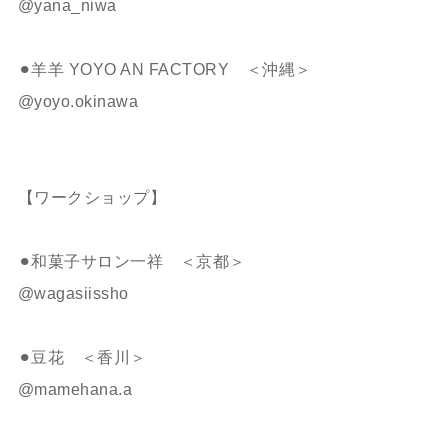
@yana_niwa
⚫︎羊羊 YOYO AN FACTORY ＜沖縄＞
@yoyo.okinawa
【ワークショップ】
⚫︎和菓子サロン一祥 ＜京都＞
@wagasiissho
⚫︎豆花 ＜香川＞
@mamehana.a