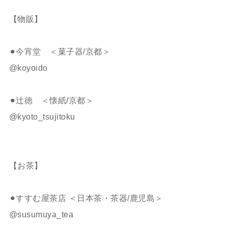
【物販】
⚫︎今宵堂 ＜菓子器/京都＞
@koyoido
⚫︎辻徳 ＜懐紙/京都＞
@kyoto_tsujitoku
【お茶】
⚫︎すすむ屋茶店 ＜日本茶・茶器/鹿児島＞
@susumuya_tea