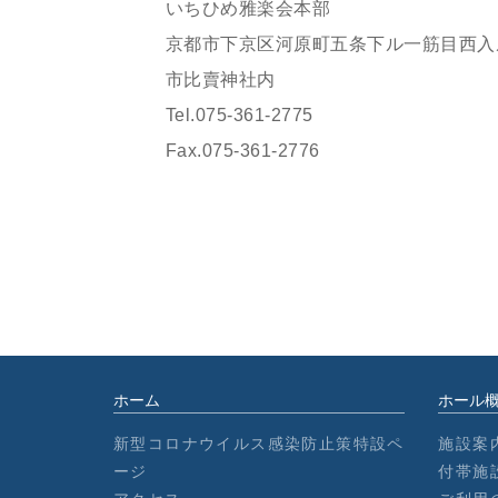
いちひめ雅楽会本部
京都市下京区河原町五条下ル一筋目西入
市比賣神社内
Tel.075-361-2775
Fax.075-361-2776
ホーム
ホール
新型コロナウイルス感染防止策特設ペ
施設案
ージ
付帯施