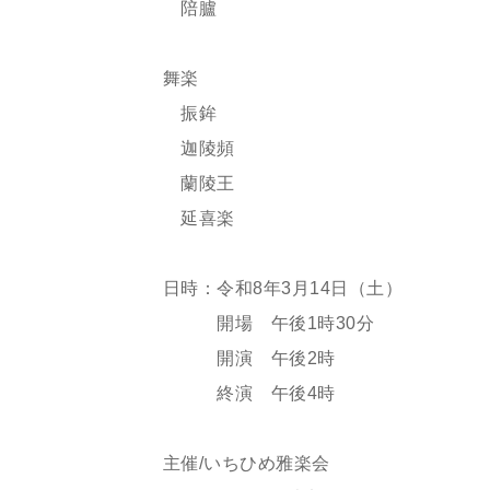
陪臚
舞楽
振鉾
迦陵頻
蘭陵王
延喜楽
日時：令和8年3月14日（土）
開場 午後1時30分
開演 午後2時
終演 午後4時
主催/いちひめ雅楽会