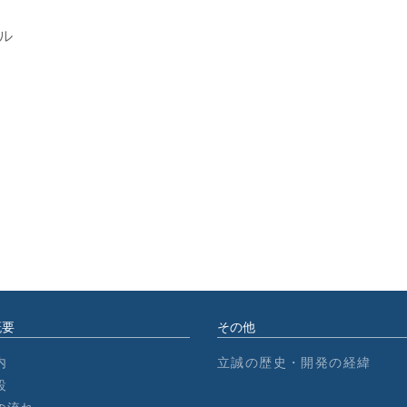
ル
概要
その他
内
立誠の歴史・開発の経緯
設