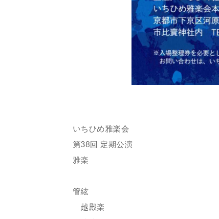
いちひめ雅楽会
第38回 定期公演
雅楽
管絃
越殿楽