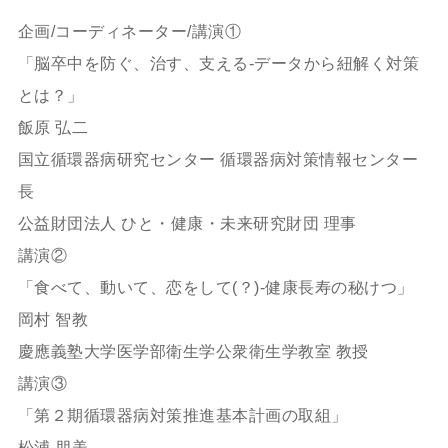
企画/コーディネーター/講演①
「脳卒中を防ぐ、治す、支える-データから紐解く対策
とは？」
飯原 弘二
国立循環器病研究センター 循環器病対策情報センター
長
公益財団法人 ひと・健康・未来研究財団 理事
講演②
「食べて、動いて、恋をして(？)-健康長寿の秘けつ」
岡村 智教
慶應義塾大学医学部衛生学公衆衛生学教室 教授
講演③
「第２期循環器病対策推進基本計画の取組」
松浦 朋美